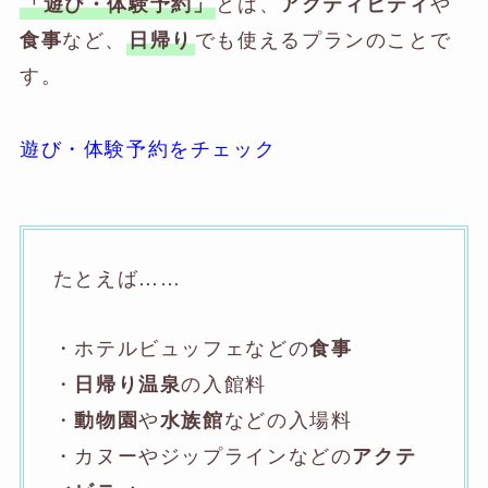
とは、
や
「遊び・体験予約」
アクティビティ
など、
でも使えるプランのことで
食事
日帰り
す。
遊び・体験予約をチェック
たとえば……
・ホテルビュッフェなどの
食事
・
の入館料
日帰り温泉
・
や
などの入場料
動物園
水族館
・カヌーやジップラインなどの
アクテ