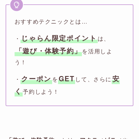
おすすめテクニックとは…
じゃらん限定ポイント
・
は、
「遊び・体験予約」
を活用しよ
う！
クーポン
GET
安
・
を
して、さらに
く
予約しよう！