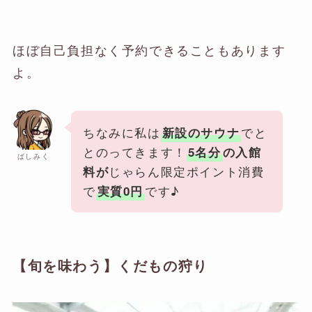
ほぼ自己負担なく予約できることもあります
よ。
ちなみに私は
でと
新設のサウナ
とのってきます！
5名分
の入館
ばしみく
じゃらん限定ポイント消費
料が
で
です♪
実質0円
【旬を味わう】くだもの狩り